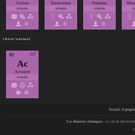
Curium
Einsteinium
Fermium
Mend
Actinides
Actinides
Actinides
Ac
chose/animal
227
89
Ac
Actinium
Actinides
Accueil
|
A propos
Les éléments chimiques -
Le site de découvert
©