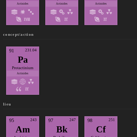
Actinides
Actinides
Actinides
concept/action
231.04
91
Pa
Protactinium
Actinides
lieu
243
247
251
95
97
98
Am
Bk
Cf