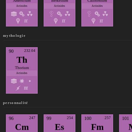
Américium
Berkélium
Californium
Actinides
Actinides
Actinides
mythologie
232.04
90
Th
Thorium
Actinides
personnalité
247
254
257
96
99
100
101
Cm
Es
Fm