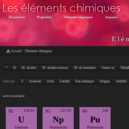
Découverte
Propriétés
Eléments chimiques
Annexes
Elé
Accueil
>
Eléments chimiques
*
H
M. alcalins
M. alcalino-terreux
M. de transition
Autres m.
Métal
Trier par
Z
Symbole
Nom
Famille
Etat chimique
Origine
Stabilité
astronomie
238.03
237.05
244
92
93
94
U
Np
Pu
Uranium
Neptunium
Plutonium