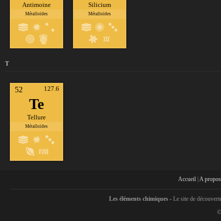
Antimoine
Silicium
Métalloïdes
Métalloïdes
T
127.6
52
Te
Tellure
Métalloïdes
Accueil
|
A propos
Les éléments chimiques -
Le site de découvert
©