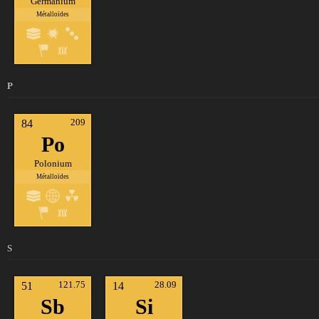
Germanium
Métalloïdes
P
209
84
Po
Polonium
Métalloïdes
S
121.75
28.09
51
14
Sb
Si