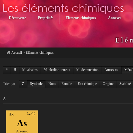
Découverte
Propriétés
Eléments chimiques
Annexes
Elé
Accueil
>
Eléments chimiques
*
H
M. alcalins
M. alcalino-terreux
M. de transition
Autres m.
Métal
Trier par
Z
Symbole
Nom
Famille
Etat chimique
Origine
Stabilité
A
74.92
33
As
Arsenic