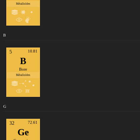
Métalloïdes
B
10.81
5
B
Bore
Métalloïdes
G
72.61
32
Ge