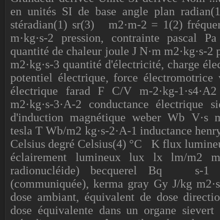
en unités SI de base angle plan radian
stéradian(1) sr(3) m2·m-2 = 1(2) fréq
m·kg·s-2 pression, contrainte pascal Pa
quantité de chaleur joule J N·m m2·kg·s-2 p
m2·kg·s-3 quantité d'électricité, charge é
potentiel électrique, force électromotri
électrique farad F C/V m-2·kg-1·s4·A2
m2·kg·s-3·A-2 conductance électrique 
d'induction magnétique weber Wb V·s m
tesla T Wb/m2 kg·s-2·A-1 inductance hen
Celsius degré Celsius(4) °C K flux lumin
éclairement lumineux lux lx lm/m2 m2
radionucléide) becquerel Bq s-1 d
(communiquée), kerma gray Gy J/kg m2·s-
dose ambiant, équivalent de dose directio
dose équivalente dans un organe sievert