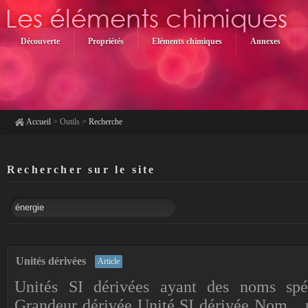
Découverte
Propriétés
Eléments chimiques
Annexes
Accueil
>
Outils
>
Recherche
Rechercher sur le site
Unités dérivées
Article
Unités SI dérivées ayant des noms spéc
Grandeur dérivée Unité SI dérivée Nom ...ut