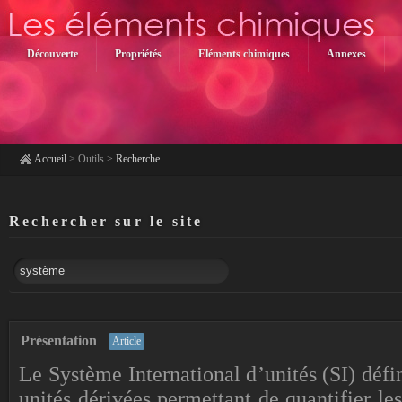
Découverte
Propriétés
Eléments chimiques
Annexes
Accueil
>
Outils
>
Recherche
Rechercher sur le site
Présentation
Article
​Le Système International d’unités (SI) défi
unités dérivées permettant de quantifier le